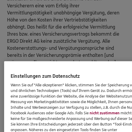
Versicherern eine vom Erfolg ihrer
Vermittlungstätigkeit unabhängige Vergütung, deren
Höhe von den Kosten ihrer Vertriebstätigkeiten
abhängt. Das heißt für die erfolgreiche Vermittlung
Ihres bzw. eines Versicherungsvertrags bekommt die
ERGO Direkt AG keine zusätzliche Vergütung. Alle
Kostenerstattungs- und Vergütungsansprüche sind
bereits in der Versicherungsprämie enthalten [und
müssen von Ihnen nicht gesondert gezahlt werden].
Nach oben
Einstellungen zum Datenschutz
Wenn Sie auf "Alle akzeptieren" klicken, stimmen Sie der Speicherung 
und ähnlichen Technologien (Tools) auf Ihrem Gerät zu. Dadurch ermö
HINWEIS
eine zuverlässige Funktion der Website, die Analyse der Websitenutzun
Wichtiges aus dem Vermittlerrecht
Messung von Marketingaktivitäten sowie die Möglichkeit, Ihnen persona
Inhalte und Werbeanzeigen zur Verfügung zu stellen, z.B. durch die N
Facebook Audiences oder Google Ads. Falls Sie
nicht zustimmen
möchten
keine für Sie maßgeschneiderte Anpassung und Werbung auf dieser Se
Ich bin verpflichtet, Ihnen Auskünfte zu meiner
Sie können Ihre Entscheidungen jederzeit über den Button "Tool-Eins
Person zu geben. Sowohl Ihr Schutz als Verbraucher
anpassen. Näheres zu den eingesetzten Tools finden Sie unter