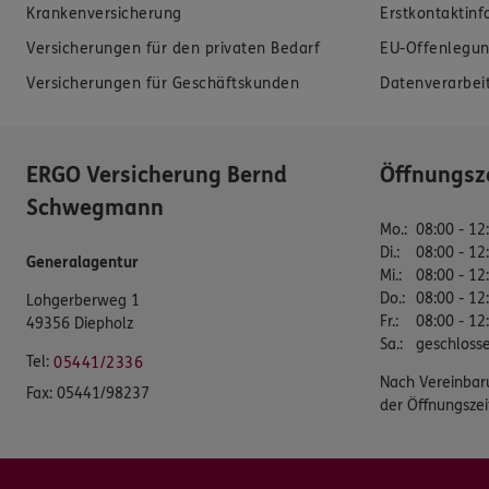
Krankenversicherung
Erstkontaktin
Versicherungen für den privaten Bedarf
EU-Offenlegun
Versicherungen für Geschäftskunden
Datenverarbei
ERGO Versicherung Bernd
Öffnungsz
Schwegmann
Mo.
:
08:00 - 12
Di.
:
08:00 - 12
Generalagentur
Mi.
:
08:00 - 12
Do.
:
08:00 - 12
Lohgerberweg 1
Fr.
:
08:00 - 12
49356 Diepholz
Sa.
:
geschloss
Tel:
05441/2336
Nach Vereinbar
Fax:
05441/98237
der Öffnungszei