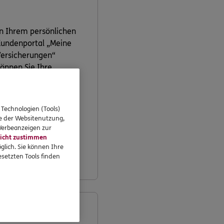
n Ihrem persönlichen
undenportal „Meine
ersicherungen“
önnen Sie Ihre
ersicherungen
bequem online
erwalten.
 Technologien (Tools)
se der Websitenutzung,
 Werbeanzeigen zur
icht zustimmen
Jetzt
glich. Sie können Ihre
informieren
setzten Tools finden