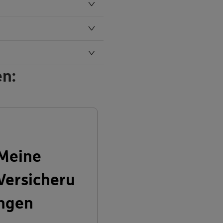
en:
Meine
Versicheru
ngen