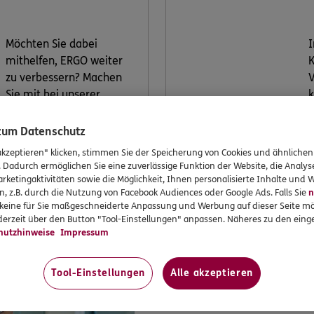
Möchten Sie dabei
I
mithelfen, ERGO weiter
K
zu verbessern? Machen
V
Sie mit bei unserer
k
Kundenwerkstatt.
V
 zum Datenschutz
v
akzeptieren" klicken, stimmen Sie der Speicherung von Cookies und ähnlichen
. Dadurch ermöglichen Sie eine zuverlässige Funktion der Website, die Analy
Jetzt
rketingaktivitäten sowie die Möglichkeit, Ihnen personalisierte Inhalte und
informieren
n, z.B. durch die Nutzung von Facebook Audiences oder Google Ads. Falls Sie
n
r keine für Sie maßgeschneiderte Anpassung und Werbung auf dieser Seite mö
erzeit über den Button "Tool-Einstellungen" anpassen. Näheres zu den einge
hutzhinweise
Impressum
Tool-Einstellungen
Alle akzeptieren