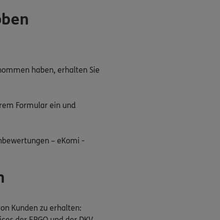
oben
enommen haben, erhalten Sie
rem Formular ein und
enbewertungen – eKomi -
n
 von Kunden zu erhalten:
vices der ERGO und der DKV