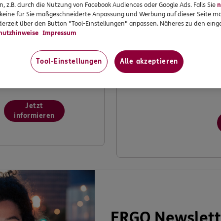
n, z.B. durch die Nutzung von Facebook Audiences oder Google Ads. Falls Sie
n
Möchten Sie dabei
I
r keine für Sie maßgeschneiderte Anpassung und Werbung auf dieser Seite mö
mithelfen, ERGO weiter
K
erzeit über den Button "Tool-Einstellungen" anpassen. Näheres zu den einge
hutzhinweise
Impressum
zu verbessern? Machen
V
Sie mit bei unserer
k
Kundenwerkstatt.
V
Tool-Einstellungen
Alle akzeptieren
v
Jetzt
informieren
ERGO Newslett