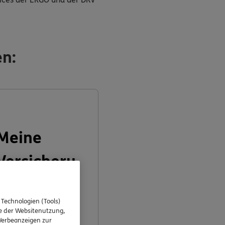
en:
Meine
Versicheru
ngen
 Technologien (Tools)
se der Websitenutzung,
 Werbeanzeigen zur