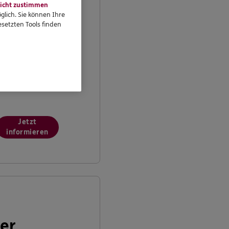
icht zustimmen
n Ihrem persönlichen
glich. Sie können Ihre
undenportal „Meine
setzten Tools finden
ersicherungen“
önnen Sie Ihre
ersicherungen
bequem online
erwalten.
Jetzt
informieren
er