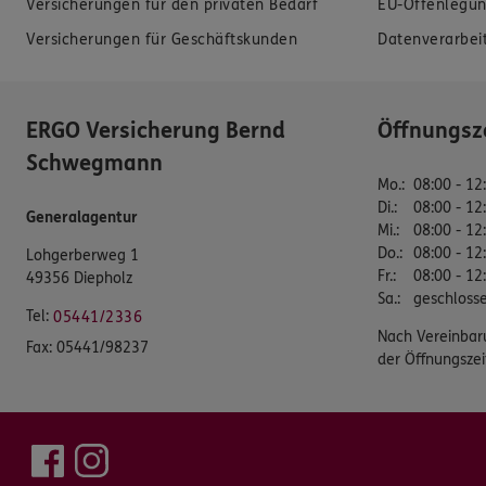
Versicherungen für den privaten Bedarf
EU-Offenlegun
Versicherungen für Geschäftskunden
Datenverarbei
ERGO Versicherung Bernd
Öffnungsz
Schwegmann
Mo.
:
08:00 - 12
Di.
:
08:00 - 12
Generalagentur
Mi.
:
08:00 - 12
Do.
:
08:00 - 12
Lohgerberweg 1
Fr.
:
08:00 - 12
49356 Diepholz
Sa.
:
geschloss
Tel:
05441/2336
Nach Vereinbar
Fax:
05441/98237
der Öffnungszei