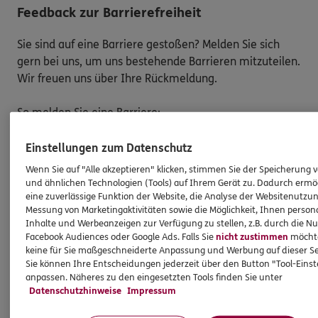
Feedback zur Barrierefreiheit
Sie sind auf eine Barriere gestoßen? Melden Sie sich
gern bei uns, um uns bestehende Barrieren mitzuteilen.
Wir freuen uns über Ihre Rückmeldung.
So melden Sie eine Barriere:
Bitte teilen Sie mit,
auf welcher Webseite
Sie auf
Einstellungen zum Datenschutz
eine Barriere gestoßen sind. Kopieren Sie hierzu
Wenn Sie auf "Alle akzeptieren" klicken, stimmen Sie der Speicherung 
den Link aus der Adresszeile Ihres Browsers.
und ähnlichen Technologien (Tools) auf Ihrem Gerät zu. Dadurch ermö
Schicken Sie den
Link zusammen mit einem
eine zuverlässige Funktion der Website, die Analyse der Websitenutzun
Hinweis auf den Text oder Service
, der Ihnen
Messung von Marketingaktivitäten sowie die Möglichkeit, Ihnen persona
Inhalte und Werbeanzeigen zur Verfügung zu stellen, z.B. durch die N
Schwierigkeiten bereitet hat, an:
Facebook Audiences oder Google Ads. Falls Sie
nicht zustimmen
möchten
barriere.melden@ergo.de
keine für Sie maßgeschneiderte Anpassung und Werbung auf dieser Se
Bitte senden Sie an diese E-Mail-Adresse nur
Sie können Ihre Entscheidungen jederzeit über den Button "Tool-Eins
Anmerkungen zum Thema „Barrierefreiheit“
und
anpassen. Näheres zu den eingesetzten Tools finden Sie unter
Datenschutzhinweise
Impressum
keine Daten oder Informationen zu Ihrem
persönlichen Versicherungsschutz.