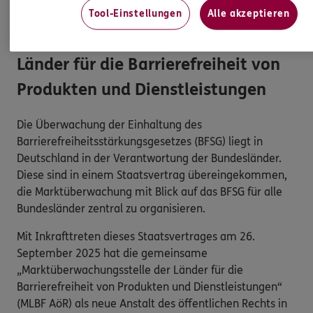
Tool-Einstellungen
Alle akzeptieren
Marktüberwachungsstelle der
Länder für die Barrierefreiheit von
Produkten und Dienstleistungen
Die Überwachung der Einhaltung des
Barrierefreiheitsstärkungsgesetzes (BFSG) liegt in
Deutschland in der Verantwortung der Bundesländer.
Diese sind in einem Staatsvertrag übereingekommen,
die Marktüberwachung mit Blick auf das BFSG für alle
Bundesländer zentral zu organisieren.
Mit Inkrafttreten dieses Staatsvertrages am 26.
September 2025 hat die gemeinsame
„Marktüberwachungsstelle der Länder für die
Barrierefreiheit von Produkten und Dienstleistungen“
(MLBF AöR) als neue Anstalt des öffentlichen Rechts in