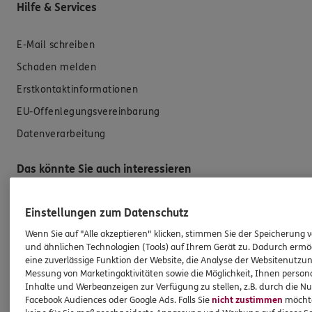
Hilfe & Services
E-Mail schreiben
Schaden melden
Erstkontaktinformationen
EU-Offenlegungsvereinbarung
Datenverarbeitung
Das könnte Sie auch interessieren
Unsere Agentur
Einstellungen zum Datenschutz
Referenzen
Wenn Sie auf "Alle akzeptieren" klicken, stimmen Sie der Speicherung 
und ähnlichen Technologien (Tools) auf Ihrem Gerät zu. Dadurch ermö
Standorte
eine zuverlässige Funktion der Website, die Analyse der Websitenutzun
Sponsoring
Messung von Marketingaktivitäten sowie die Möglichkeit, Ihnen persona
Inhalte und Werbeanzeigen zur Verfügung zu stellen, z.B. durch die N
Kooperationspartner
Facebook Audiences oder Google Ads. Falls Sie
nicht zustimmen
möchten