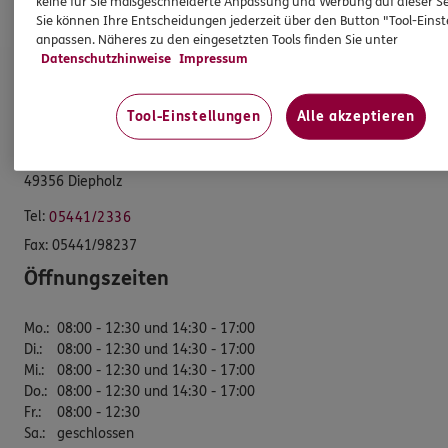
keine für Sie maßgeschneiderte Anpassung und Werbung auf dieser Se
Schwerpunkte
Sie können Ihre Entscheidungen jederzeit über den Button "Tool-Eins
anpassen. Näheres zu den eingesetzten Tools finden Sie unter
Datenschutzhinweise
Impressum
ERGO Versicherung Bernd Schwegmann
Tool-Einstellungen
Alle akzeptieren
Generalagentur
Lohgerberweg 1
49356 Diepholz
Tel:
05441/2336
Fax:
05441/98237
Öffnungszeiten
Mo.
:
08:00 - 12:30 und 14:30 - 17:00
Di.
:
08:00 - 12:30 und 14:30 - 17:00
Mi.
:
08:00 - 12:30 und 14:30 - 17:00
Do.
:
08:00 - 12:30 und 14:30 - 17:00
Fr.
:
08:00 - 12:30
Sa.
:
geschlossen